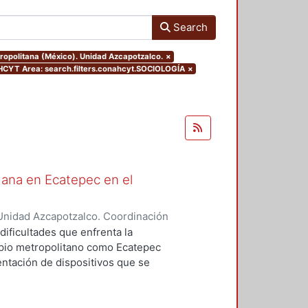
Search
tropolitana (México). Unidad Azcapotzalco.
×
CYT Area: search.filters.conahcyt.SOCIOLOGÍA
×
dana en Ecatepec en el
Unidad Azcapotzalco. Coordinación
zález, Miguel
dificultades que enfrenta la
ipio metropolitano como Ecatepec
entación de dispositivos que se
 ejercicio consistió en observar
entación del programa de
6-2009.