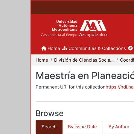
Home
Communities & Collections
Home
División de Ciencias Sociales y Humanidades
Maestría en Planeació
Permanent URI for this collection
https://hdl.h
Browse
Search
By Issue Date
By Author