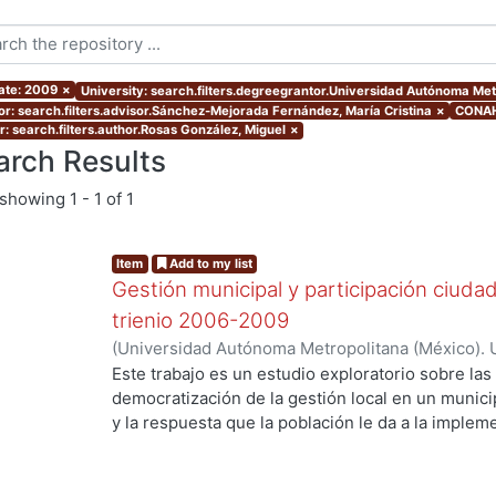
ate: 2009
×
University: search.filters.degreegrantor.Universidad Autónoma Me
or: search.filters.advisor.Sánchez-Mejorada Fernández, María Cristina
×
CONAH
r: search.filters.author.Rosas González, Miguel
×
arch Results
showing
1 - 1 of 1
Item
Add to my list
Gestión municipal y participación ciuda
trienio 2006-2009
(
Universidad Autónoma Metropolitana (México). 
de Servicios de Información.
,
2009-12
)
Rosas Gon
Este trabajo es un estudio exploratorio sobre las 
g...
democratización de la gestión local en un munic
y la respuesta que la población le da a la implem
proponen aumentar la participación ciudadana. El
los cambios en la gestión municipal y la implem
Presupuesto Participativo durante el trienio 200