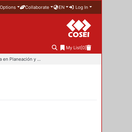
Options
Collaborate
EN
Log In
My List
[0]
Maestría en Planeación y Políticas Metropolitanas