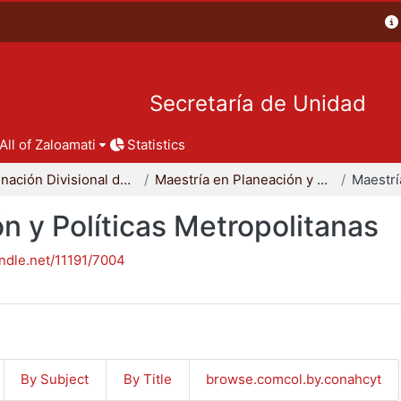
Secretaría de Unidad
All of Zaloamati
Statistics
Coordinación Divisional de Posgrado
Maestría en Planeación y Políticas Metropolitanas
n y Políticas Metropolitanas
andle.net/11191/7004
By Subject
By Title
browse.comcol.by.conahcyt