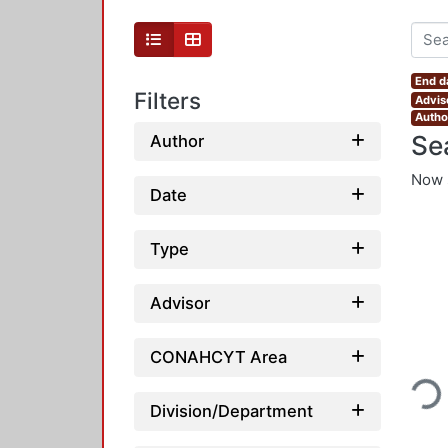
End d
Filters
Advis
Autho
Se
Author
Now 
Date
Type
Advisor
Loadin
CONAHCYT Area
Division/Department