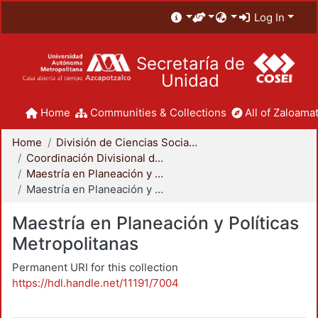
Log In
Secretaría de
Unidad
Home
Communities & Collections
All of Zaloamat
Home
División de Ciencias Sociales y Humanidades
Coordinación Divisional de Posgrado
Maestría en Planeación y Políticas Metropolitanas
Maestría en Planeación y Políticas Metropolitanas
Maestría en Planeación y Políticas
Metropolitanas
Permanent URI for this collection
https://hdl.handle.net/11191/7004