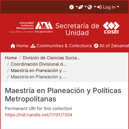
Log In
Secretaría de
Unidad
Home
Communities & Collections
All of Zaloamat
Home
División de Ciencias Sociales y Humanidades
Coordinación Divisional de Posgrado
Maestría en Planeación y Políticas Metropolitanas
Maestría en Planeación y Políticas Metropolitanas
Maestría en Planeación y Políticas
Metropolitanas
Permanent URI for this collection
https://hdl.handle.net/11191/7004