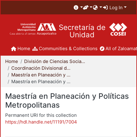
Log In
Secretaría de
Unidad
Home
Communities & Collections
All of Zaloamat
Home
División de Ciencias Sociales y Humanidades
Coordinación Divisional de Posgrado
Maestría en Planeación y Políticas Metropolitanas
Maestría en Planeación y Políticas Metropolitanas
Maestría en Planeación y Políticas
Metropolitanas
Permanent URI for this collection
https://hdl.handle.net/11191/7004