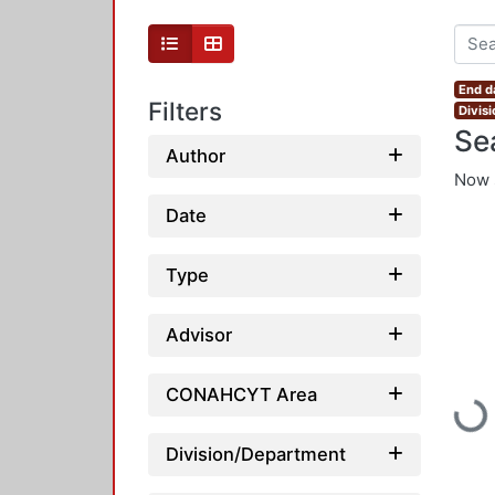
End d
Filters
Divis
Se
Author
Now 
Date
Type
Advisor
CONAHCYT Area
Loadi
Division/Department