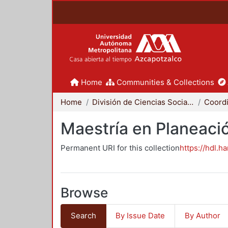
Home
Communities & Collections
Home
División de Ciencias Sociales y Humanidades
Maestría en Planeació
Permanent URI for this collection
https://hdl.h
Browse
Search
By Issue Date
By Author