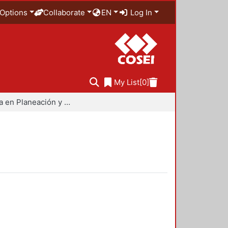
Options
Collaborate
EN
Log In
My List
[0]
Maestría en Planeación y Políticas Metropolitanas