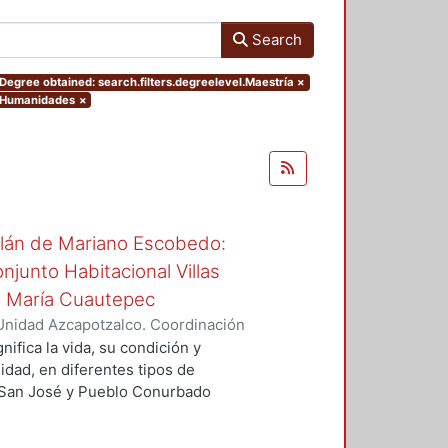
Search
Degree obtained: search.filters.degreelevel.Maestría
×
y Humanidades
×
itlán de Mariano Escobedo:
njunto Habitacional Villas
a María Cuautepec
Unidad Azcapotzalco. Coordinación
onzález, Juan Carlos
nifica la vida, su condición y
idad, en diferentes tipos de
e San José y Pueblo Conurbado
tlán de Mariano Escobedo, Se parte
oca en su expansión, cambios en