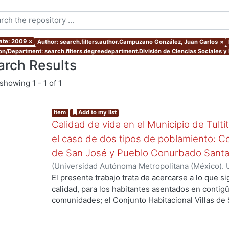
ate: 2009
×
Author: search.filters.author.Campuzano González, Juan Carlos
×
ion/Department: search.filters.degreedepartment.División de Ciencias Sociales 
arch Results
showing
1 - 1 of 1
Item
Add to my list
Calidad de vida en el Municipio de Tult
el caso de dos tipos de poblamiento: Co
de San José y Pueblo Conurbado Sant
(
Universidad Autónoma Metropolitana (México). 
de Servicios de Información.
,
2004
)
Campuzano G
El presente trabajo trata de acercarse a lo que sig
calidad, para los habitantes asentados en contigü
ng...
comunidades; el Conjunto Habitacional Villas d
Santa María Cuautepec, en el Municipio de Tulti
del supuesto siguiente: el continuo urbano prov