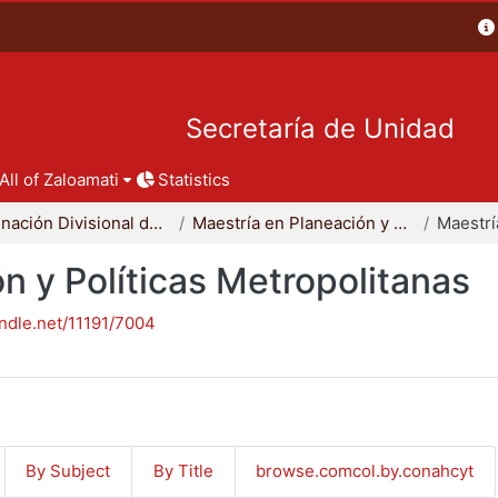
Secretaría de Unidad
All of Zaloamati
Statistics
Coordinación Divisional de Posgrado
Maestría en Planeación y Políticas Metropolitanas
n y Políticas Metropolitanas
andle.net/11191/7004
By Subject
By Title
browse.comcol.by.conahcyt