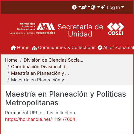
Log In
Secretaría de
Unidad
Home
Communities & Collections
All of Zaloamat
Home
División de Ciencias Sociales y Humanidades
Coordinación Divisional de Posgrado
Maestría en Planeación y Políticas Metropolitanas
Maestría en Planeación y Políticas Metropolitanas
Maestría en Planeación y Políticas
Metropolitanas
Permanent URI for this collection
https://hdl.handle.net/11191/7004