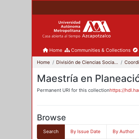
Home
Communities & Collections
Home
División de Ciencias Sociales y Humanidades
Maestría en Planeació
Permanent URI for this collection
https://hdl.h
Browse
Search
By Issue Date
By Author