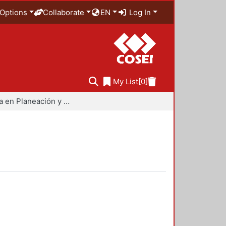
Options
Collaborate
EN
Log In
My List
[0]
Maestría en Planeación y Políticas Metropolitanas