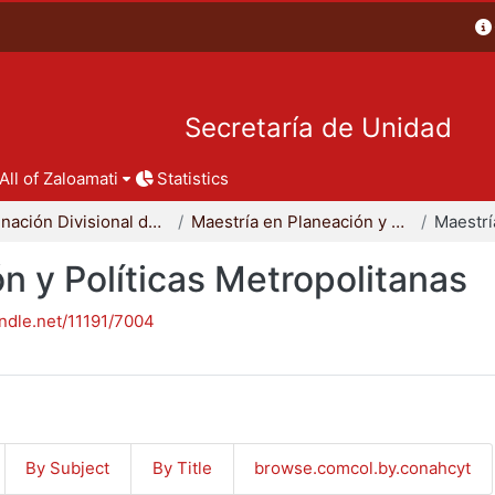
Secretaría de Unidad
All of Zaloamati
Statistics
Coordinación Divisional de Posgrado
Maestría en Planeación y Políticas Metropolitanas
n y Políticas Metropolitanas
andle.net/11191/7004
By Subject
By Title
browse.comcol.by.conahcyt