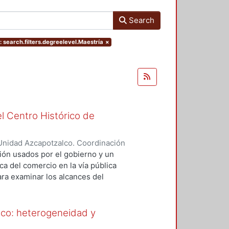
Search
 search.filters.degreelevel.Maestría
×
el Centro Histórico de
Unidad Azcapotzalco. Coordinación
AHENA, JOSE BENJAMIN
ión usados por el gobierno y un
ca del comercio en la vía pública
ara examinar los alcances del
 Pública aplicado a partir de
al, a tal efecto, se sustenta en
as de gobierno aplicados entre
ico: heterogeneidad y
cio en vía pública podía dar el