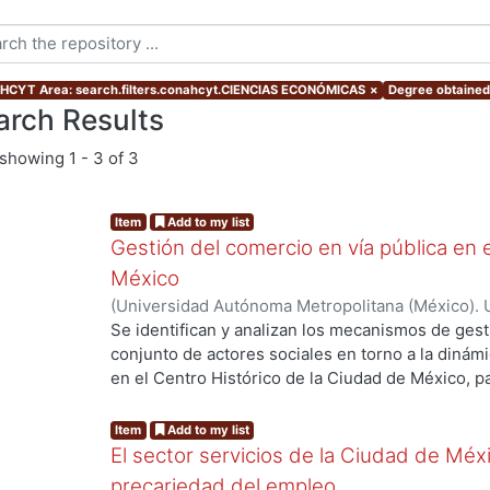
CYT Area: search.filters.conahcyt.CIENCIAS ECONÓMICAS
×
Degree obtained:
arch Results
showing
1 - 3 of 3
Item
Add to my list
Gestión del comercio en vía pública en 
México
(
Universidad Autónoma Metropolitana (México). 
de Servicios de Información.
,
1999-11
)
MENDEZ B
Se identifican y analizan los mecanismos de gest
conjunto de actores sociales en torno a la dinámi
en el Centro Histórico de la Ciudad de México, p
Programa de Reordenamiento del Comercio en Vía
febrero de 1998 por el Gobierno del Distrito Feder
Item
Add to my list
calidad de hipótesis que ninguno de los program
El sector servicios de la Ciudad de Méx
1521 y 1999 para erradicar el fenómeno del comer
precariedad del empleo