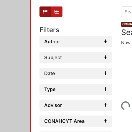
CONAH
Filters
Se
Author
Now 
Subject
Date
Type
Loading...
Advisor
CONAHCYT Area