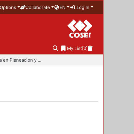
Options
Collaborate
EN
Log In
My List
[0]
Maestría en Planeación y Políticas Metropolitanas