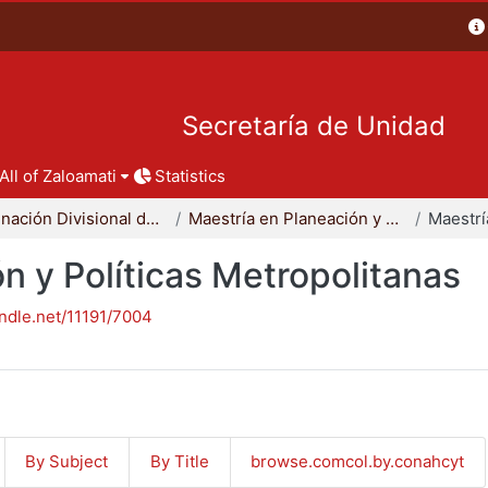
Secretaría de Unidad
All of Zaloamati
Statistics
Coordinación Divisional de Posgrado
Maestría en Planeación y Políticas Metropolitanas
n y Políticas Metropolitanas
andle.net/11191/7004
By Subject
By Title
browse.comcol.by.conahcyt