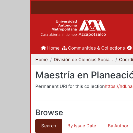
Home
Communities & Collections
Home
División de Ciencias Sociales y Humanidades
Maestría en Planeació
Permanent URI for this collection
https://hdl.h
Browse
Search
By Issue Date
By Author