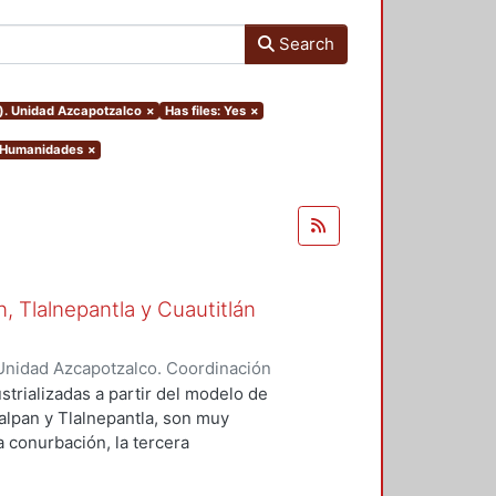
Search
o). Unidad Azcapotzalco
×
Has files: Yes
×
y Humanidades
×
 Tlalnepantla y Cuautitlán
Unidad Azcapotzalco. Coordinación
 Castillo, Hugo
strializadas a partir del modelo de
alpan y Tlalnepantla, son muy
la conurbación, la tercera
emento de estudio, debido a que es
trial en el contexto de crecimiento