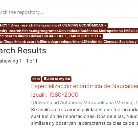
CYT Area: search.filters.conahcyt.CIENCIAS ECONÓMICAS
×
rsity: search.filters.degreegrantor.Universidad Autónoma Metropolitana (Méxic
or: search.filters.advisor.DUHAU LOPEZ, EMILIO ROBERTO
×
ion/Department: search.filters.degreedepartment.División de Ciencias Sociales 
arch Results
showing
1 - 1 of 1
Item
Add to my list
Especialización económica de Naucalpan,
Izcalli: 1980-2000
(
Universidad Autónoma Metropolitana (México). 
de Servicios de Información.
,
2003-03
)
Venancio
Se analizan tres municipalidades que fueron indu
sustitución de importaciones. Dos de ellas, Nauc
similares y observan la característica clásica de 
Cuautitlán Izcalli, el cual se selecciono como el
el último municipio creado con zonificación indus