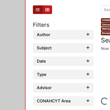
CONAH
Filters
Unive
Advis
Divis
Author
Se
Subject
Now 
Date
Type
Advisor
Loading...
CONAHCYT Area