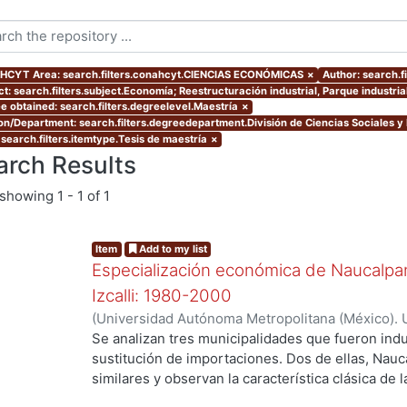
CYT Area: search.filters.conahcyt.CIENCIAS ECONÓMICAS
×
Author: search.f
ct: search.filters.subject.Economía; Reestructuración industrial, Parque industri
e obtained: search.filters.degreelevel.Maestría
×
ion/Department: search.filters.degreedepartment.División de Ciencias Sociales 
 search.filters.itemtype.Tesis de maestría
×
arch Results
showing
1 - 1 of 1
Item
Add to my list
Especialización económica de Naucalpan,
Izcalli: 1980-2000
(
Universidad Autónoma Metropolitana (México). 
de Servicios de Información.
,
2003-03
)
Venancio
Se analizan tres municipalidades que fueron indu
sustitución de importaciones. Dos de ellas, Nauc
similares y observan la característica clásica de 
Cuautitlán Izcalli, el cual se selecciono como el