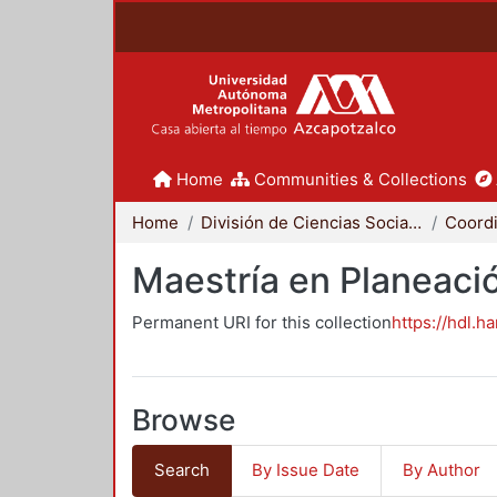
Home
Communities & Collections
Home
División de Ciencias Sociales y Humanidades
Maestría en Planeació
Permanent URI for this collection
https://hdl.h
Browse
Search
By Issue Date
By Author