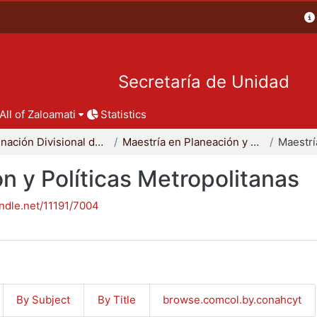
Secretaría de Unidad
All of Zaloamati
Statistics
Coordinación Divisional de Posgrado
Maestría en Planeación y Políticas Metropolitanas
n y Políticas Metropolitanas
andle.net/11191/7004
By Subject
By Title
browse.comcol.by.conahcyt