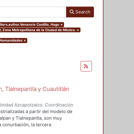
Search
ilters.author.Venancio Castillo, Hugo
×
al; Zona Metropolitana de la Ciudad de México.
×
y Humanidades
×
 Tlalnepantla y Cuautitlán
Unidad Azcapotzalco. Coordinación
 Castillo, Hugo
strializadas a partir del modelo de
alpan y Tlalnepantla, son muy
la conurbación, la tercera
emento de estudio, debido a que es