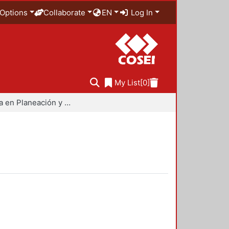
Options
Collaborate
EN
Log In
My List
[0]
Maestría en Planeación y Políticas Metropolitanas