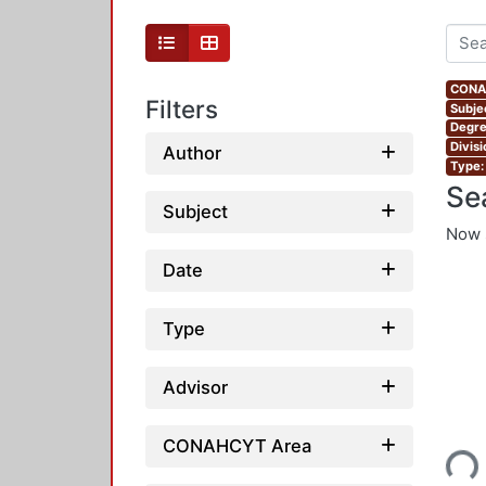
CONAH
Filters
Subje
Degre
Divis
Author
Type:
Se
Subject
Now 
Date
Type
Advisor
Loading...
CONAHCYT Area