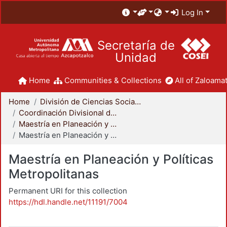
Log In
Secretaría de
Unidad
Home
Communities & Collections
All of Zaloamat
Home
División de Ciencias Sociales y Humanidades
Coordinación Divisional de Posgrado
Maestría en Planeación y Políticas Metropolitanas
Maestría en Planeación y Políticas Metropolitanas
Maestría en Planeación y Políticas
Metropolitanas
Permanent URI for this collection
https://hdl.handle.net/11191/7004