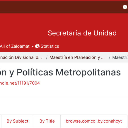
Secretaría de Unidad
All of Zaloamati
Statistics
Coordinación Divisional de Posgrado
Maestría en Planeación y Políticas Metropolitanas
n y Políticas Metropolitanas
andle.net/11191/7004
By Subject
By Title
browse.comcol.by.conahcyt