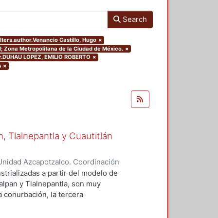
Search
ilters.author.Venancio Castillo, Hugo
×
al; Zona Metropolitana de la Ciudad de México.
×
isor.DUHAU LOPEZ, EMILIO ROBERTO
×
s
×
 Tlalnepantla y Cuautitlán
Unidad Azcapotzalco. Coordinación
 Castillo, Hugo
strializadas a partir del modelo de
alpan y Tlalnepantla, son muy
la conurbación, la tercera
emento de estudio, debido a que es
trial en el contexto de crecimiento