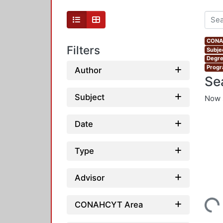
CONAH
Filters
Subje
Degre
Progr
Author
Se
Subject
Now 
Date
Type
Advisor
Loading...
CONAHCYT Area