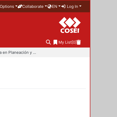
Options
Collaborate
EN
Log In
My List
[0]
Maestría en Planeación y Políticas Metropolitanas