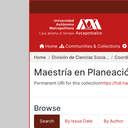
Home
Communities & Collections
Home
División de Ciencias Sociales y Humanidades
Maestría en Planeació
Permanent URI for this collection
https://hdl.h
Browse
Search
By Issue Date
By Author