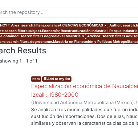
CYT Area: search.filters.conahcyt.CIENCIAS ECONÓMICAS
×
Author: search.f
ct: search.filters.subject.Economía; Reestructuración industrial, Parque industri
e obtained: search.filters.degreelevel.Maestría
×
Advisor: search.filters.adv
am: search.filters.degreename.Maestría en Planeación y Políticas Metropolitana
arch Results
showing
1 - 1 of 1
Item
Add to my list
Especialización económica de Naucalpan,
Izcalli: 1980-2000
(
Universidad Autónoma Metropolitana (México). 
de Servicios de Información.
,
2003-03
)
Venancio
Se analizan tres municipalidades que fueron indu
sustitución de importaciones. Dos de ellas, Nauc
similares y observan la característica clásica de 
Cuautitlán Izcalli, el cual se selecciono como el
el último municipio creado con zonificación indus