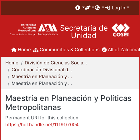
Log In
Secretaría de
Unidad
Home
Communities & Collections
All of Zaloamat
Home
División de Ciencias Sociales y Humanidades
Coordinación Divisional de Posgrado
Maestría en Planeación y Políticas Metropolitanas
Maestría en Planeación y Políticas Metropolitanas
Maestría en Planeación y Políticas
Metropolitanas
Permanent URI for this collection
https://hdl.handle.net/11191/7004