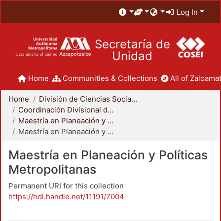
Log In
Secretaría de
Unidad
Home
Communities & Collections
All of Zaloamat
Home
División de Ciencias Sociales y Humanidades
Coordinación Divisional de Posgrado
Maestría en Planeación y Políticas Metropolitanas
Maestría en Planeación y Políticas Metropolitanas
Maestría en Planeación y Políticas
Metropolitanas
Permanent URI for this collection
https://hdl.handle.net/11191/7004