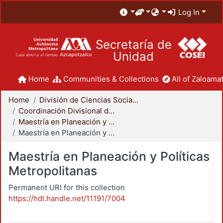
Log In
Secretaría de
Unidad
Home
Communities & Collections
All of Zaloamat
Home
División de Ciencias Sociales y Humanidades
Coordinación Divisional de Posgrado
Maestría en Planeación y Políticas Metropolitanas
Maestría en Planeación y Políticas Metropolitanas
Maestría en Planeación y Políticas
Metropolitanas
Permanent URI for this collection
https://hdl.handle.net/11191/7004