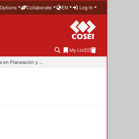
Options
Collaborate
EN
Log In
My List
[0]
Maestría en Planeación y Políticas Metropolitanas