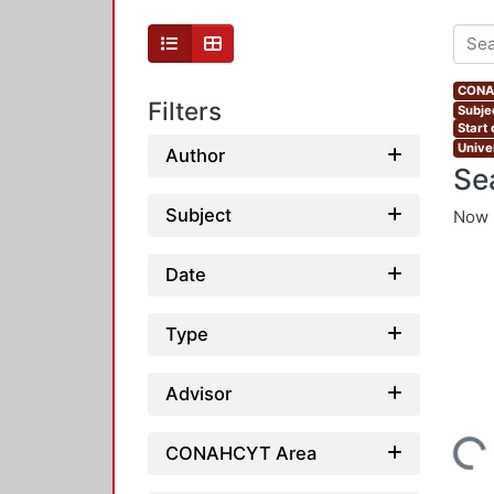
CONAH
Filters
Subje
Start
Unive
Author
Se
Subject
Now 
Date
Type
Advisor
Loading...
CONAHCYT Area