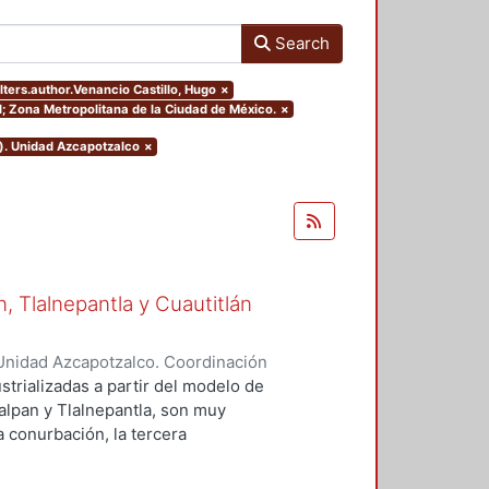
Search
ilters.author.Venancio Castillo, Hugo
×
al; Zona Metropolitana de la Ciudad de México.
×
o). Unidad Azcapotzalco
×
 Tlalnepantla y Cuautitlán
Unidad Azcapotzalco. Coordinación
 Castillo, Hugo
strializadas a partir del modelo de
alpan y Tlalnepantla, son muy
la conurbación, la tercera
emento de estudio, debido a que es
trial en el contexto de crecimiento