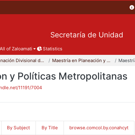
Secretaría de Unidad
All of Zaloamati
Statistics
Coordinación Divisional de Posgrado
Maestría en Planeación y Políticas Metropolitanas
n y Políticas Metropolitanas
andle.net/11191/7004
By Subject
By Title
browse.comcol.by.conahcyt