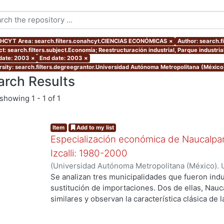
CYT Area: search.filters.conahcyt.CIENCIAS ECONÓMICAS
×
Author: search.f
ct: search.filters.subject.Economía; Reestructuración industrial, Parque industri
 date: 2003
×
End date: 2003
×
rsity: search.filters.degreegrantor.Universidad Autónoma Metropolitana (Méxic
arch Results
showing
1 - 1 of 1
Item
Add to my list
Especialización económica de Naucalpan,
Izcalli: 1980-2000
(
Universidad Autónoma Metropolitana (México). 
de Servicios de Información.
,
2003-03
)
Venancio
Se analizan tres municipalidades que fueron indu
sustitución de importaciones. Dos de ellas, Nauc
similares y observan la característica clásica de 
Cuautitlán Izcalli, el cual se selecciono como el
el último municipio creado con zonificación indus