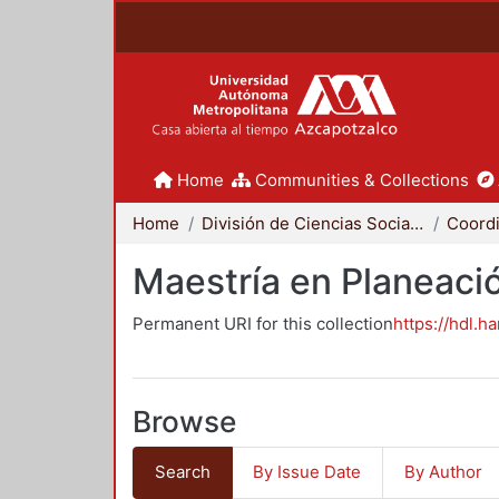
Home
Communities & Collections
Home
División de Ciencias Sociales y Humanidades
Maestría en Planeació
Permanent URI for this collection
https://hdl.h
Browse
Search
By Issue Date
By Author