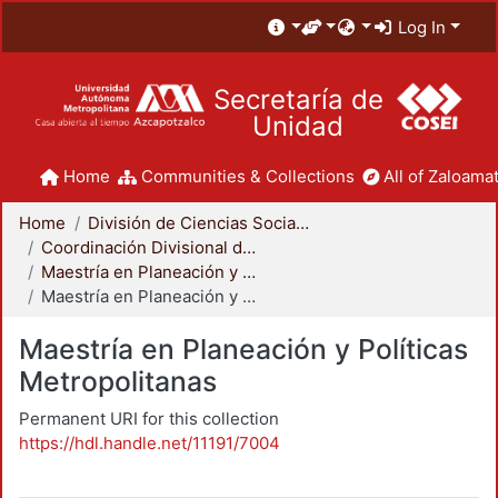
Log In
Secretaría de
Unidad
Home
Communities & Collections
All of Zaloamat
Home
División de Ciencias Sociales y Humanidades
Coordinación Divisional de Posgrado
Maestría en Planeación y Políticas Metropolitanas
Maestría en Planeación y Políticas Metropolitanas
Maestría en Planeación y Políticas
Metropolitanas
Permanent URI for this collection
https://hdl.handle.net/11191/7004