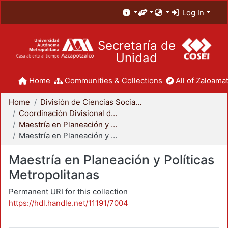
Log In
Secretaría de
Unidad
Home
Communities & Collections
All of Zaloamat
Home
División de Ciencias Sociales y Humanidades
Coordinación Divisional de Posgrado
Maestría en Planeación y Políticas Metropolitanas
Maestría en Planeación y Políticas Metropolitanas
Maestría en Planeación y Políticas
Metropolitanas
Permanent URI for this collection
https://hdl.handle.net/11191/7004