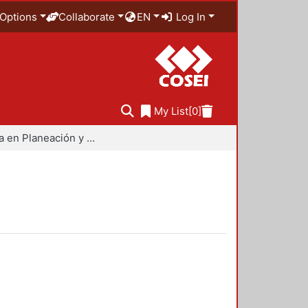
Options
Collaborate
EN
Log In
My List
[0]
Maestría en Planeación y Políticas Metropolitanas