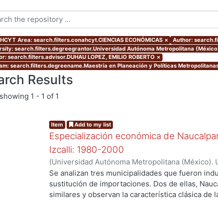
CYT Area: search.filters.conahcyt.CIENCIAS ECONÓMICAS
×
Author: search.f
rsity: search.filters.degreegrantor.Universidad Autónoma Metropolitana (Méxic
or: search.filters.advisor.DUHAU LOPEZ, EMILIO ROBERTO
×
am: search.filters.degreename.Maestría en Planeación y Políticas Metropolitana
arch Results
showing
1 - 1 of 1
Item
Add to my list
Especialización económica de Naucalpan,
Izcalli: 1980-2000
(
Universidad Autónoma Metropolitana (México). 
de Servicios de Información.
,
2003-03
)
Venancio
Se analizan tres municipalidades que fueron indu
sustitución de importaciones. Dos de ellas, Nauc
similares y observan la característica clásica de 
Cuautitlán Izcalli, el cual se selecciono como el
el último municipio creado con zonificación indus