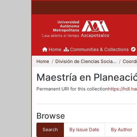
Home
Communities & Collections
Home
División de Ciencias Sociales y Humanidades
Maestría en Planeació
Permanent URI for this collection
https://hdl.h
Browse
Search
By Issue Date
By Author