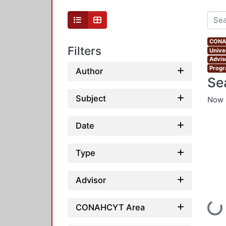
CONAH
Filters
Unive
Advis
Progr
Author
Se
Subject
Now 
Date
Type
Advisor
Loading...
CONAHCYT Area