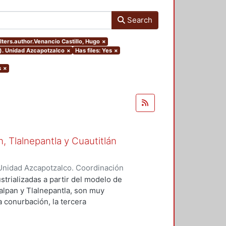
Search
ilters.author.Venancio Castillo, Hugo
×
o). Unidad Azcapotzalco
×
Has files: Yes
×
s
×
 Tlalnepantla y Cuautitlán
Unidad Azcapotzalco. Coordinación
 Castillo, Hugo
strializadas a partir del modelo de
alpan y Tlalnepantla, son muy
la conurbación, la tercera
emento de estudio, debido a que es
trial en el contexto de crecimiento