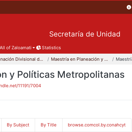
Secretaría de Unidad
All of Zaloamati
Statistics
Coordinación Divisional de Posgrado
Maestría en Planeación y Políticas Metropolitanas
n y Políticas Metropolitanas
andle.net/11191/7004
By Subject
By Title
browse.comcol.by.conahcyt