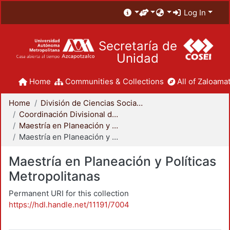
Log In
Secretaría de
Unidad
Home
Communities & Collections
All of Zaloamat
Home
División de Ciencias Sociales y Humanidades
Coordinación Divisional de Posgrado
Maestría en Planeación y Políticas Metropolitanas
Maestría en Planeación y Políticas Metropolitanas
Maestría en Planeación y Políticas
Metropolitanas
Permanent URI for this collection
https://hdl.handle.net/11191/7004