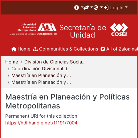
Log In
Secretaría de
Unidad
Home
Communities & Collections
All of Zaloamat
Home
División de Ciencias Sociales y Humanidades
Coordinación Divisional de Posgrado
Maestría en Planeación y Políticas Metropolitanas
Maestría en Planeación y Políticas Metropolitanas
Maestría en Planeación y Políticas
Metropolitanas
Permanent URI for this collection
https://hdl.handle.net/11191/7004