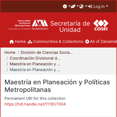
Log In
Secretaría de
Unidad
Home
Communities & Collections
All of Zaloamat
Home
División de Ciencias Sociales y Humanidades
Coordinación Divisional de Posgrado
Maestría en Planeación y Políticas Metropolitanas
Maestría en Planeación y Políticas Metropolitanas
Maestría en Planeación y Políticas
Metropolitanas
Permanent URI for this collection
https://hdl.handle.net/11191/7004