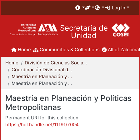
Log In
Secretaría de
Unidad
Home
Communities & Collections
All of Zaloamat
Home
División de Ciencias Sociales y Humanidades
Coordinación Divisional de Posgrado
Maestría en Planeación y Políticas Metropolitanas
Maestría en Planeación y Políticas Metropolitanas
Maestría en Planeación y Políticas
Metropolitanas
Permanent URI for this collection
https://hdl.handle.net/11191/7004