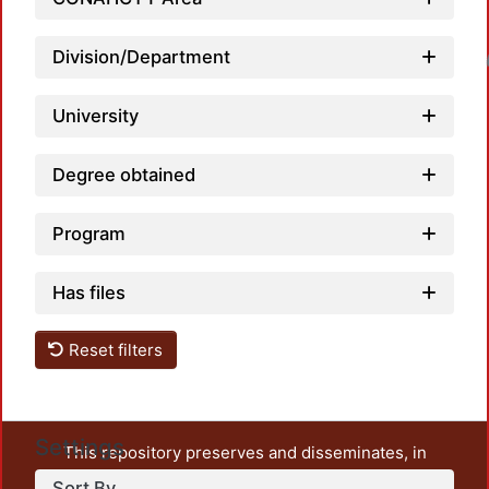
Division/Department
Loadin
University
Degree obtained
Program
Has files
Reset filters
Settings
This repository preserves and disseminates, in
unrestricted open access, the teaching and research
Sort By