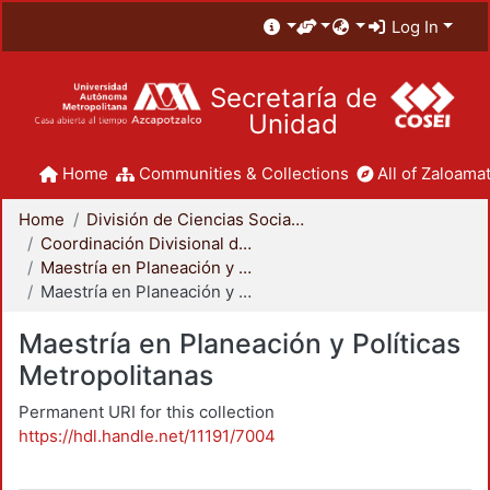
Log In
Secretaría de
Unidad
Home
Communities & Collections
All of Zaloamat
Home
División de Ciencias Sociales y Humanidades
Coordinación Divisional de Posgrado
Maestría en Planeación y Políticas Metropolitanas
Maestría en Planeación y Políticas Metropolitanas
Maestría en Planeación y Políticas
Metropolitanas
Permanent URI for this collection
https://hdl.handle.net/11191/7004