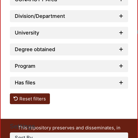
Division/Department
Loa
University
Degree obtained
Program
Has files
Reset filters
Settings
This repository preserves and disseminates, in
unrestricted open access, the teaching and research
Sort By