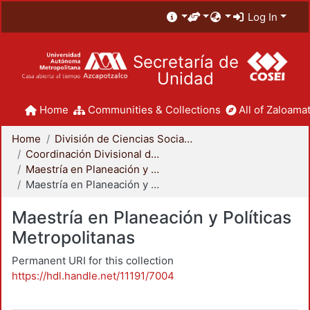
Log In
Secretaría de
Unidad
Home
Communities & Collections
All of Zaloamat
Home
División de Ciencias Sociales y Humanidades
Coordinación Divisional de Posgrado
Maestría en Planeación y Políticas Metropolitanas
Maestría en Planeación y Políticas Metropolitanas
Maestría en Planeación y Políticas
Metropolitanas
Permanent URI for this collection
https://hdl.handle.net/11191/7004