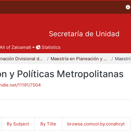
Secretaría de Unidad
All of Zaloamati
Statistics
Coordinación Divisional de Posgrado
Maestría en Planeación y Políticas Metropolitanas
n y Políticas Metropolitanas
andle.net/11191/7004
By Subject
By Title
browse.comcol.by.conahcyt