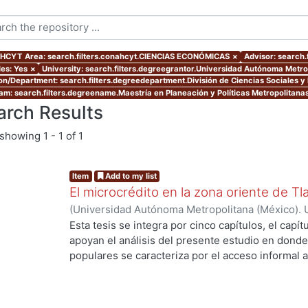
CYT Area: search.filters.conahcyt.CIENCIAS ECONÓMICAS
×
Advisor: search.
les: Yes
×
University: search.filters.degreegrantor.Universidad Autónoma Metro
ion/Department: search.filters.degreedepartment.División de Ciencias Sociales 
am: search.filters.degreename.Maestría en Planeación y Políticas Metropolitanas
arch Results
showing
1 - 1 of 1
Item
Add to my list
El microcrédito en la zona oriente de Tl
(
Universidad Autónoma Metropolitana (México). 
de Servicios de Información.
,
2022-08-19
)
Ayala 
Esta tesis se integra por cinco capítulos, el capí
apoyan el análisis del presente estudio en donde
populares se caracteriza por el acceso informal a
la vivienda y del entorno (barrio) como un proce
ing...
durante muchas décadas hasta lograr una vivien
consolidado. Es una alternativa de solución habit