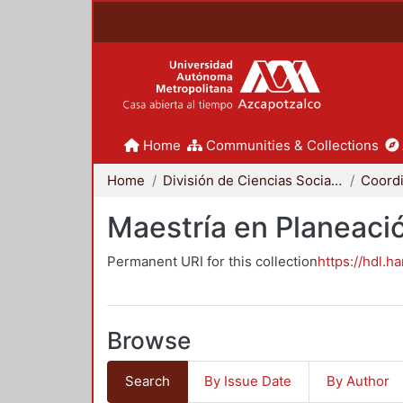
Home
Communities & Collections
Home
División de Ciencias Sociales y Humanidades
Maestría en Planeació
Permanent URI for this collection
https://hdl.h
Browse
Search
By Issue Date
By Author