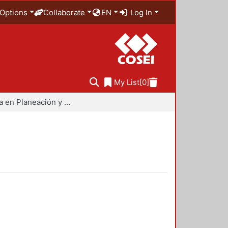
Options
Collaborate
EN
Log In
My List
[0]
Maestría en Planeación y Políticas Metropolitanas