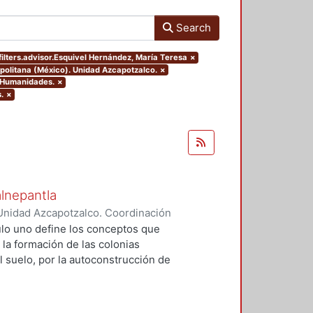
Search
filters.advisor.Esquivel Hernández, María Teresa
×
politana (México). Unidad Azcapotzalco.
×
y Humanidades.
×
.
×
alnepantla
Unidad Azcapotzalco. Coordinación
Cerritos, María Teresa
tulo uno define los conceptos que
 la formación de las colonias
l suelo, por la autoconstrucción de
so que se extiende en el tiempo
da y un entorno urbano
acional para la mayoría de la