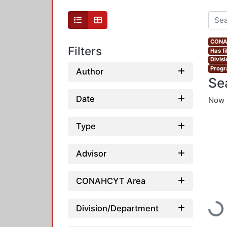
CONAH
Filters
Has fi
Divis
Progr
Author
Se
Date
Now 
Type
Advisor
CONAHCYT Area
Load
Division/Department