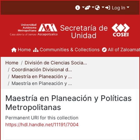
Log In
Secretaría de
Unidad
Home
Communities & Collections
All of Zaloamat
Home
División de Ciencias Sociales y Humanidades
Coordinación Divisional de Posgrado
Maestría en Planeación y Políticas Metropolitanas
Maestría en Planeación y Políticas Metropolitanas
Maestría en Planeación y Políticas
Metropolitanas
Permanent URI for this collection
https://hdl.handle.net/11191/7004