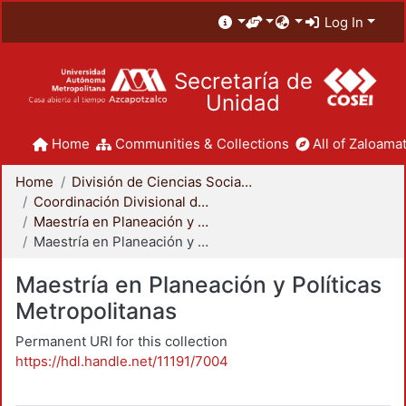
Log In
Secretaría de
Unidad
Home
Communities & Collections
All of Zaloamat
Home
División de Ciencias Sociales y Humanidades
Coordinación Divisional de Posgrado
Maestría en Planeación y Políticas Metropolitanas
Maestría en Planeación y Políticas Metropolitanas
Maestría en Planeación y Políticas
Metropolitanas
Permanent URI for this collection
https://hdl.handle.net/11191/7004