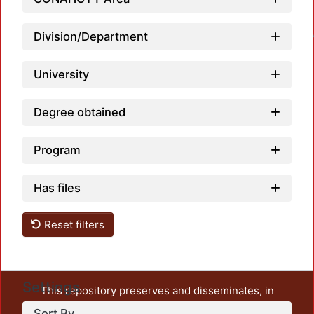
Loadin
Division/Department
University
Degree obtained
Program
Has files
Reset filters
Settings
This repository preserves and disseminates, in
unrestricted open access, the teaching and research
Sort By