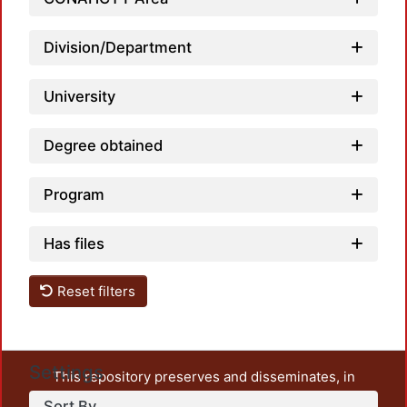
Loadi
Division/Department
University
Degree obtained
Program
Has files
Reset filters
Settings
This repository preserves and disseminates, in
unrestricted open access, the teaching and research
Sort By