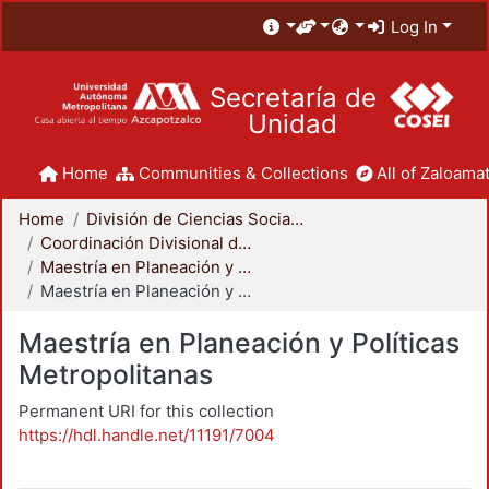
Log In
Secretaría de
Unidad
Home
Communities & Collections
All of Zaloamat
Home
División de Ciencias Sociales y Humanidades
Coordinación Divisional de Posgrado
Maestría en Planeación y Políticas Metropolitanas
Maestría en Planeación y Políticas Metropolitanas
Maestría en Planeación y Políticas
Metropolitanas
Permanent URI for this collection
https://hdl.handle.net/11191/7004