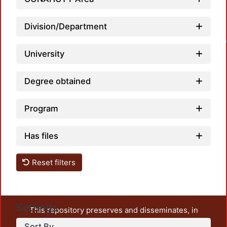
Division/Department
Loadin
University
Degree obtained
Program
Has files
Reset filters
Settings
This repository preserves and disseminates, in
unrestricted open access, the teaching and research
Sort By