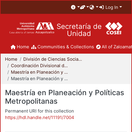
Log In
Secretaría de
Unidad
Home
Communities & Collections
All of Zaloamat
Home
División de Ciencias Sociales y Humanidades
Coordinación Divisional de Posgrado
Maestría en Planeación y Políticas Metropolitanas
Maestría en Planeación y Políticas Metropolitanas
Maestría en Planeación y Políticas
Metropolitanas
Permanent URI for this collection
https://hdl.handle.net/11191/7004