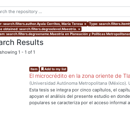
: search.filters.author.Ayala Cerritos, María Teresa
×
Type: search.filters.item
e obtained: search.filters.degreelevel.Maestría.
×
am: search.filters.degreename.Maestría en Planeación y Políticas Metropolitanas
arch Results
showing
1 - 1 of 1
Item
Add to my list
El microcrédito en la zona oriente de Tl
(
Universidad Autónoma Metropolitana (México). 
de Servicios de Información.
,
2022-08-19
)
Ayala 
Esta tesis se integra por cinco capítulos, el capí
apoyan el análisis del presente estudio en donde
populares se caracteriza por el acceso informal a
la vivienda y del entorno (barrio) como un proce
ng...
durante muchas décadas hasta lograr una vivien
consolidado. Es una alternativa de solución habit
población empobrecida de las ciudades. En estos