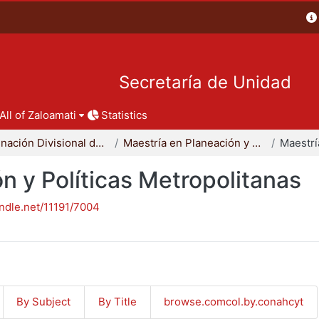
Secretaría de Unidad
All of Zaloamati
Statistics
Coordinación Divisional de Posgrado
Maestría en Planeación y Políticas Metropolitanas
n y Políticas Metropolitanas
andle.net/11191/7004
By Subject
By Title
browse.comcol.by.conahcyt