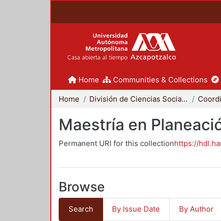
Home
Communities & Collections
Home
División de Ciencias Sociales y Humanidades
Maestría en Planeació
Permanent URI for this collection
https://hdl.h
Browse
Search
By Issue Date
By Author