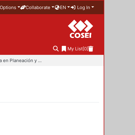
Options
Collaborate
EN
Log In
My List
[0]
Maestría en Planeación y Políticas Metropolitanas