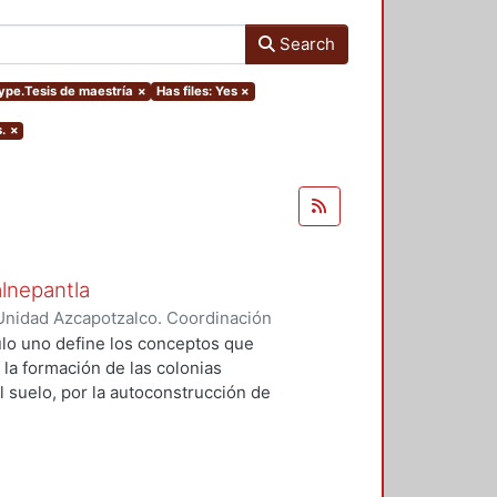
Search
type.Tesis de maestría
×
Has files: Yes
×
.
×
alnepantla
Unidad Azcapotzalco. Coordinación
Cerritos, María Teresa
tulo uno define los conceptos que
 la formación de las colonias
l suelo, por la autoconstrucción de
so que se extiende en el tiempo
da y un entorno urbano
acional para la mayoría de la
 procesos, la mujer tiene un papel