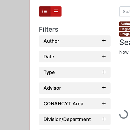
Author
Filters
Degre
Progr
Se
Author
Now 
Date
Type
Advisor
CONAHCYT Area
Loadi
Division/Department