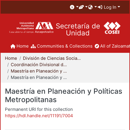
Log In
Secretaría de
Unidad
Home
Communities & Collections
All of Zaloamat
Home
División de Ciencias Sociales y Humanidades
Coordinación Divisional de Posgrado
Maestría en Planeación y Políticas Metropolitanas
Maestría en Planeación y Políticas Metropolitanas
Maestría en Planeación y Políticas
Metropolitanas
Permanent URI for this collection
https://hdl.handle.net/11191/7004