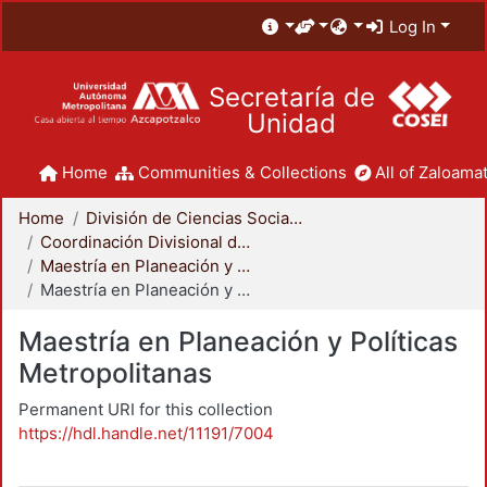
Log In
Secretaría de
Unidad
Home
Communities & Collections
All of Zaloamat
Home
División de Ciencias Sociales y Humanidades
Coordinación Divisional de Posgrado
Maestría en Planeación y Políticas Metropolitanas
Maestría en Planeación y Políticas Metropolitanas
Maestría en Planeación y Políticas
Metropolitanas
Permanent URI for this collection
https://hdl.handle.net/11191/7004