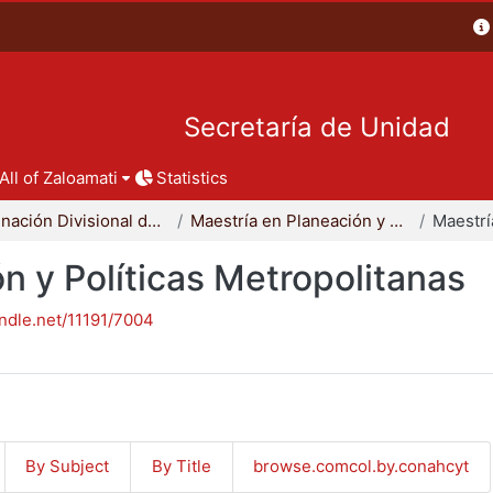
Secretaría de Unidad
All of Zaloamati
Statistics
Coordinación Divisional de Posgrado
Maestría en Planeación y Políticas Metropolitanas
n y Políticas Metropolitanas
andle.net/11191/7004
By Subject
By Title
browse.comcol.by.conahcyt