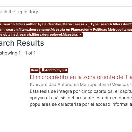
: search.filters.author.Ayala Cerritos, María Teresa
×
Type: search.filters.item
am: search.filters.degreename.Maestría en Planeación y Políticas Metropolitanas
e obtained: search.filters.degreelevel.Maestría.
×
arch Results
showing
1 - 1 of 1
Item
Add to my list
El microcrédito en la zona oriente de Tl
(
Universidad Autónoma Metropolitana (México). 
de Servicios de Información.
,
2022-08-19
)
Ayala 
Esta tesis se integra por cinco capítulos, el capí
apoyan el análisis del presente estudio en donde
populares se caracteriza por el acceso informal a
la vivienda y del entorno (barrio) como un proce
durante muchas décadas hasta lograr una vivien
consolidado. Es una alternativa de solución habit
población empobrecida de las ciudades. En estos