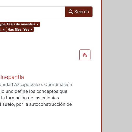
Search
type.Tesis de maestría
×
.
×
Has files: Yes
×
alnepantla
Unidad Azcapotzalco. Coordinación
Cerritos, María Teresa
tulo uno define los conceptos que
 la formación de las colonias
l suelo, por la autoconstrucción de
so que se extiende en el tiempo
da y un entorno urbano
acional para la mayoría de la
 procesos, la mujer tiene un papel