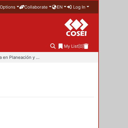
Options
Collaborate
EN
Log In
My List
[0]
Maestría en Planeación y Políticas Metropolitanas