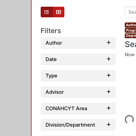
Author
Filters
Progr
Degre
Se
Author
Now 
Date
Type
Advisor
CONAHCYT Area
Loading...
Division/Department