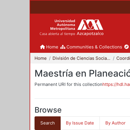
Home
Communities & Collections
Home
División de Ciencias Sociales y Humanidades
Maestría en Planeació
Permanent URI for this collection
https://hdl.h
Browse
Search
By Issue Date
By Author