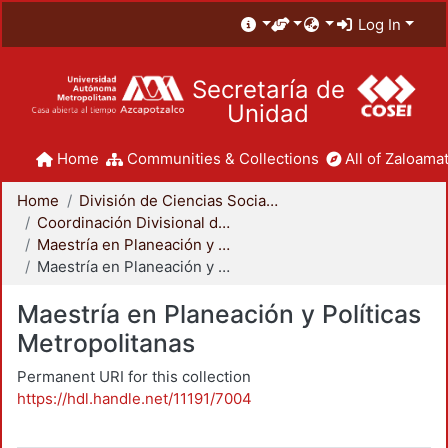
Log In
Secretaría de
Unidad
Home
Communities & Collections
All of Zaloamat
Home
División de Ciencias Sociales y Humanidades
Coordinación Divisional de Posgrado
Maestría en Planeación y Políticas Metropolitanas
Maestría en Planeación y Políticas Metropolitanas
Maestría en Planeación y Políticas
Metropolitanas
Permanent URI for this collection
https://hdl.handle.net/11191/7004