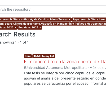
: search.filters.author.Ayala Cerritos, María Teresa
×
Type: search.filters.item
am: search.filters.degreename.Maestría en Planeación y Políticas Metropolitanas
 date: 2022
×
End date: 2022
×
arch Results
showing
1 - 1 of 1
Item
Add to my list
El microcrédito en la zona oriente de Tl
(
Universidad Autónoma Metropolitana (México). 
de Servicios de Información.
,
2022-08-19
)
Ayala 
Esta tesis se integra por cinco capítulos, el capí
apoyan el análisis del presente estudio en donde
populares se caracteriza por el acceso informal a
la vivienda y del entorno (barrio) como un proce
durante muchas décadas hasta lograr una vivien
consolidado. Es una alternativa de solución habit
población empobrecida de las ciudades. En estos