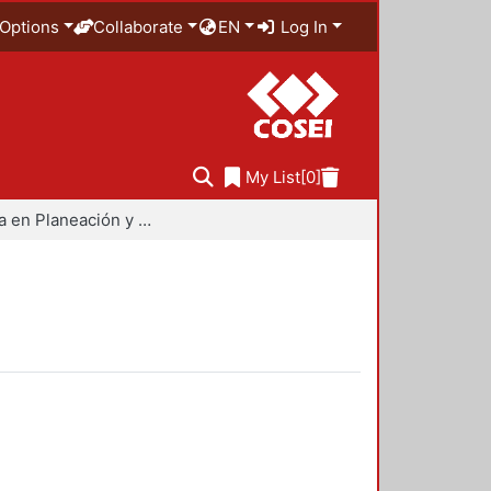
Options
Collaborate
EN
Log In
My List
[0]
Maestría en Planeación y Políticas Metropolitanas