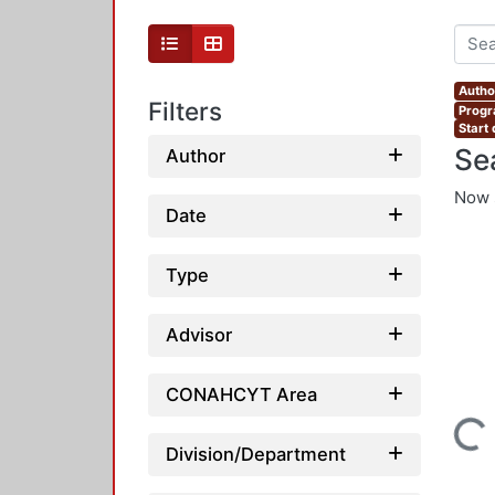
Author
Filters
Progr
Start
Se
Author
Now 
Date
Type
Advisor
CONAHCYT Area
Loading...
Division/Department