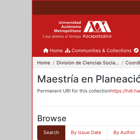
Home
Communities & Collections
Home
División de Ciencias Sociales y Humanidades
Maestría en Planeació
Permanent URI for this collection
https://hdl.h
Browse
Search
By Issue Date
By Author