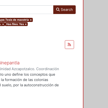
Search
type.Tesis de maestría
×
.
×
Has files: Yes
×
alnepantla
Unidad Azcapotzalco. Coordinación
Cerritos, María Teresa
tulo uno define los conceptos que
 la formación de las colonias
l suelo, por la autoconstrucción de
so que se extiende en el tiempo
da y un entorno urbano
acional para la mayoría de la
 procesos, la mujer tiene un papel