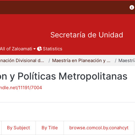
Secretaría de Unidad
All of Zaloamati
Statistics
Coordinación Divisional de Posgrado
Maestría en Planeación y Políticas Metropolitanas
n y Políticas Metropolitanas
andle.net/11191/7004
By Subject
By Title
browse.comcol.by.conahcyt