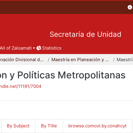
Secretaría de Unidad
All of Zaloamati
Statistics
Coordinación Divisional de Posgrado
Maestría en Planeación y Políticas Metropolitanas
n y Políticas Metropolitanas
andle.net/11191/7004
By Subject
By Title
browse.comcol.by.conahcyt