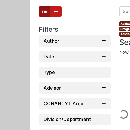
Author
Filters
Progr
Advis
Se
Author
Now 
Date
Type
Advisor
CONAHCYT Area
Loadi
Division/Department