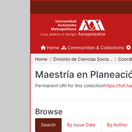
Home
Communities & Collections
Home
División de Ciencias Sociales y Humanidades
Maestría en Planeació
Permanent URI for this collection
https://hdl.h
Browse
Search
By Issue Date
By Author