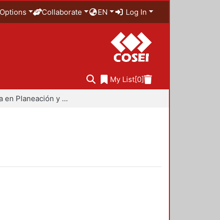
Options
Collaborate
EN
Log In
My List
[0]
Maestría en Planeación y Políticas Metropolitanas