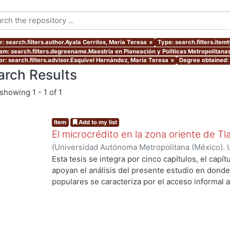
: search.filters.author.Ayala Cerritos, María Teresa
×
Type: search.filters.item
am: search.filters.degreename.Maestría en Planeación y Políticas Metropolitanas
or: search.filters.advisor.Esquivel Hernández, María Teresa
×
Degree obtained: 
arch Results
showing
1 - 1 of 1
Item
Add to my list
El microcrédito en la zona oriente de Tl
(
Universidad Autónoma Metropolitana (México). 
de Servicios de Información.
,
2022-08-19
)
Ayala 
Esta tesis se integra por cinco capítulos, el capí
apoyan el análisis del presente estudio en donde
populares se caracteriza por el acceso informal a
ng...
la vivienda y del entorno (barrio) como un proce
durante muchas décadas hasta lograr una vivien
consolidado. Es una alternativa de solución habit
población empobrecida de las ciudades. En estos