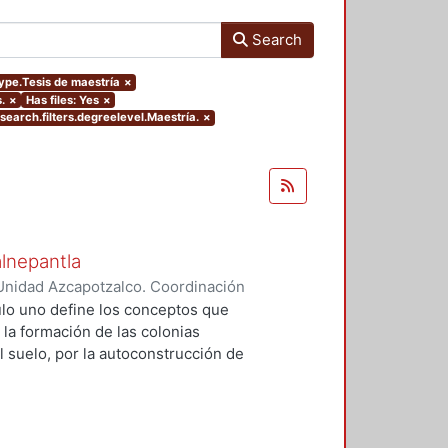
Search
type.Tesis de maestría
×
.
×
Has files: Yes
×
search.filters.degreelevel.Maestría.
×
alnepantla
Unidad Azcapotzalco. Coordinación
Cerritos, María Teresa
tulo uno define los conceptos que
 la formación de las colonias
l suelo, por la autoconstrucción de
so que se extiende en el tiempo
da y un entorno urbano
acional para la mayoría de la
 procesos, la mujer tiene un papel