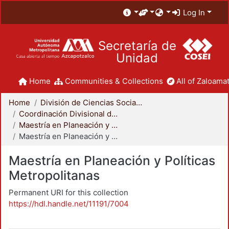
Log In
Secretaría de
Unidad
Home
Communities & Collections
All of Zaloamat
Home
División de Ciencias Sociales y Humanidades
Coordinación Divisional de Posgrado
Maestría en Planeación y Políticas Metropolitanas
Maestría en Planeación y Políticas Metropolitanas
Maestría en Planeación y Políticas
Metropolitanas
Permanent URI for this collection
https://hdl.handle.net/11191/7004