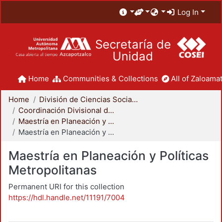
Log In
Secretaría de
Unidad
Home
Communities & Collections
All of Zaloamat
Home
División de Ciencias Sociales y Humanidades
Coordinación Divisional de Posgrado
Maestría en Planeación y Políticas Metropolitanas
Maestría en Planeación y Políticas Metropolitanas
Maestría en Planeación y Políticas
Metropolitanas
Permanent URI for this collection
https://hdl.handle.net/11191/7004