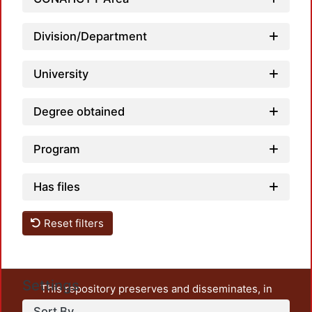
Division/Department
Loadi
University
Degree obtained
Program
Has files
Reset filters
Settings
This repository preserves and disseminates, in
unrestricted open access, the teaching and research
Sort By