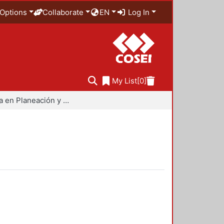
Options
Collaborate
EN
Log In
My List
[0]
Maestría en Planeación y Políticas Metropolitanas