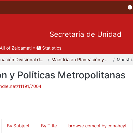
Secretaría de Unidad
All of Zaloamati
Statistics
Coordinación Divisional de Posgrado
Maestría en Planeación y Políticas Metropolitanas
n y Políticas Metropolitanas
andle.net/11191/7004
By Subject
By Title
browse.comcol.by.conahcyt