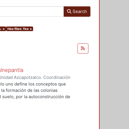
Search
.
×
Has files: Yes
×
alnepantla
Unidad Azcapotzalco. Coordinación
Cerritos, María Teresa
tulo uno define los conceptos que
 la formación de las colonias
l suelo, por la autoconstrucción de
so que se extiende en el tiempo
da y un entorno urbano
acional para la mayoría de la
 procesos, la mujer tiene un papel
u vivienda, la dotación de