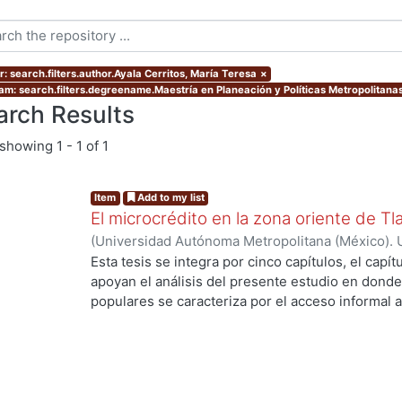
: search.filters.author.Ayala Cerritos, María Teresa
×
am: search.filters.degreename.Maestría en Planeación y Políticas Metropolitanas
arch Results
showing
1 - 1 of 1
Item
Add to my list
El microcrédito en la zona oriente de Tl
(
Universidad Autónoma Metropolitana (México). 
de Servicios de Información.
,
2022-08-19
)
Ayala 
Esta tesis se integra por cinco capítulos, el capí
apoyan el análisis del presente estudio en donde
populares se caracteriza por el acceso informal a
la vivienda y del entorno (barrio) como un proce
durante muchas décadas hasta lograr una vivien
consolidado. Es una alternativa de solución habit
población empobrecida de las ciudades. En estos
protagonista ya que enfrenta la construcción de s