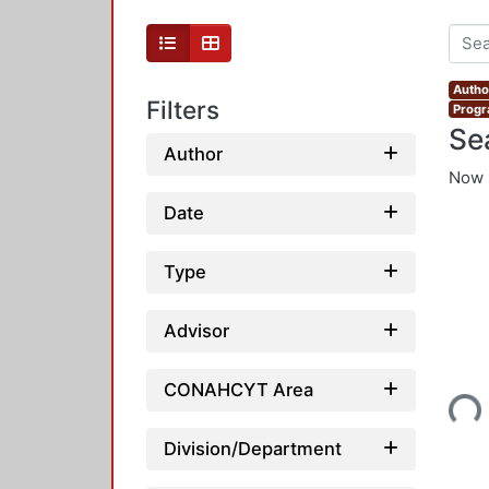
Author
Filters
Progr
Se
Author
Now 
Date
Type
Advisor
Loading...
CONAHCYT Area
Division/Department