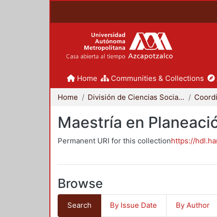
Home
Communities & Collections
Home
División de Ciencias Sociales y Humanidades
Maestría en Planeació
Permanent URI for this collection
https://hdl.h
Browse
Search
By Issue Date
By Author