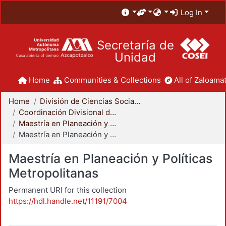
Log In
Secretaría de
Unidad
Home
Communities & Collections
All of Zaloamat
Home
División de Ciencias Sociales y Humanidades
Coordinación Divisional de Posgrado
Maestría en Planeación y Políticas Metropolitanas
Maestría en Planeación y Políticas Metropolitanas
Maestría en Planeación y Políticas
Metropolitanas
Permanent URI for this collection
https://hdl.handle.net/11191/7004