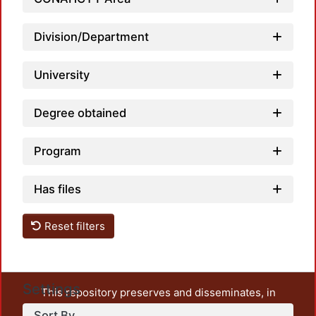
Loadi
Division/Department
University
Degree obtained
Program
Has files
Reset filters
Settings
This repository preserves and disseminates, in
unrestricted open access, the teaching and research
Sort By