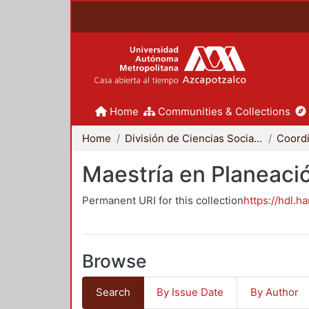
Home
Communities & Collections
Home
División de Ciencias Sociales y Humanidades
Maestría en Planeació
Permanent URI for this collection
https://hdl.h
Browse
Search
By Issue Date
By Author