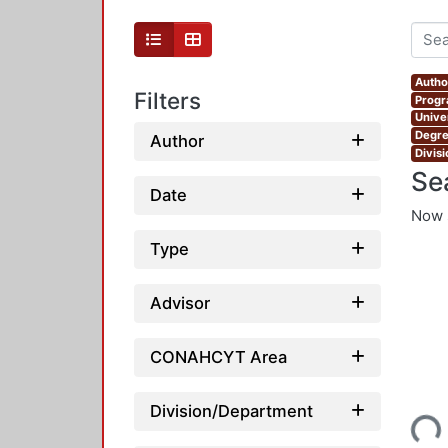
Author
Filters
Progr
Unive
Degre
Author
Divis
Se
Date
Now 
Type
Advisor
CONAHCYT Area
Loading...
Division/Department