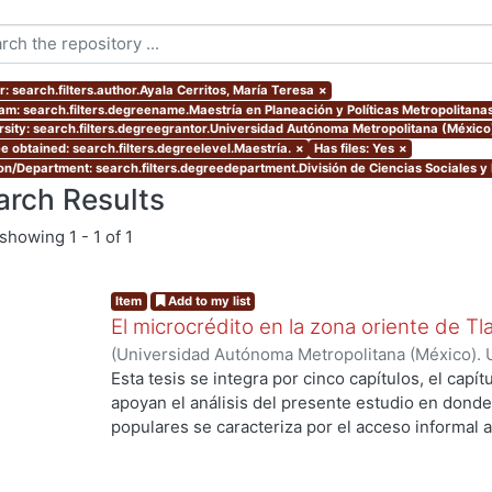
: search.filters.author.Ayala Cerritos, María Teresa
×
am: search.filters.degreename.Maestría en Planeación y Políticas Metropolitanas
rsity: search.filters.degreegrantor.Universidad Autónoma Metropolitana (México
e obtained: search.filters.degreelevel.Maestría.
×
Has files: Yes
×
ion/Department: search.filters.degreedepartment.División de Ciencias Sociales 
arch Results
showing
1 - 1 of 1
Item
Add to my list
El microcrédito en la zona oriente de Tl
(
Universidad Autónoma Metropolitana (México). 
de Servicios de Información.
,
2022-08-19
)
Ayala 
Esta tesis se integra por cinco capítulos, el capí
apoyan el análisis del presente estudio en donde
populares se caracteriza por el acceso informal a
la vivienda y del entorno (barrio) como un proce
durante muchas décadas hasta lograr una vivien