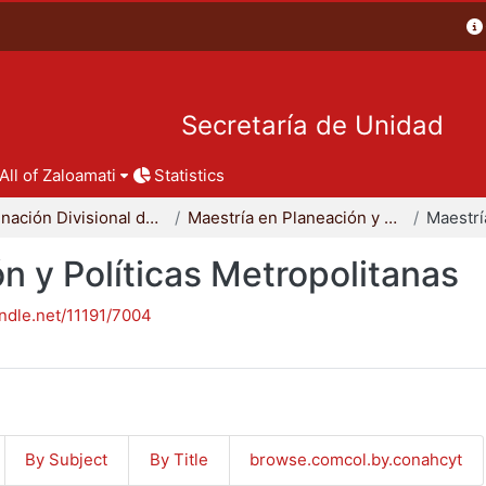
Secretaría de Unidad
All of Zaloamati
Statistics
Coordinación Divisional de Posgrado
Maestría en Planeación y Políticas Metropolitanas
n y Políticas Metropolitanas
andle.net/11191/7004
By Subject
By Title
browse.comcol.by.conahcyt