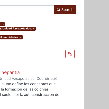
Search
.
×
). Unidad Azcapotzalco.
×
y Humanidades.
×
alnepantla
Unidad Azcapotzalco. Coordinación
Cerritos, María Teresa
tulo uno define los conceptos que
 la formación de las colonias
l suelo, por la autoconstrucción de
so que se extiende en el tiempo
da y un entorno urbano