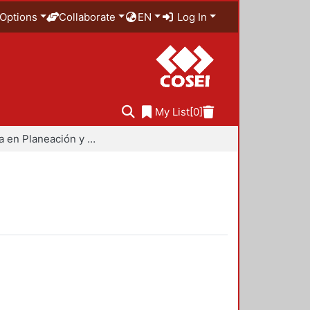
Options
Collaborate
EN
Log In
My List
[0]
Maestría en Planeación y Políticas Metropolitanas