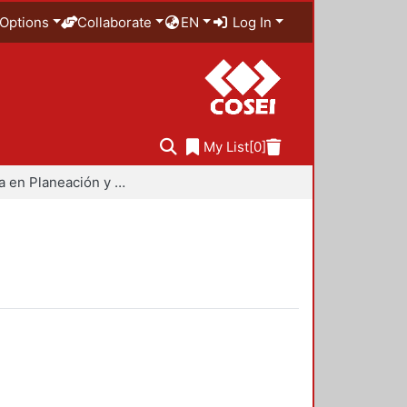
Options
Collaborate
EN
Log In
My List
[0]
Maestría en Planeación y Políticas Metropolitanas