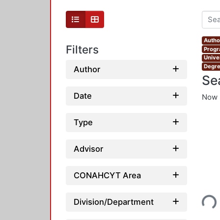
Author
Filters
Progr
Unive
Degre
Author
Se
Date
Now 
Type
Advisor
CONAHCYT Area
Loading...
Division/Department