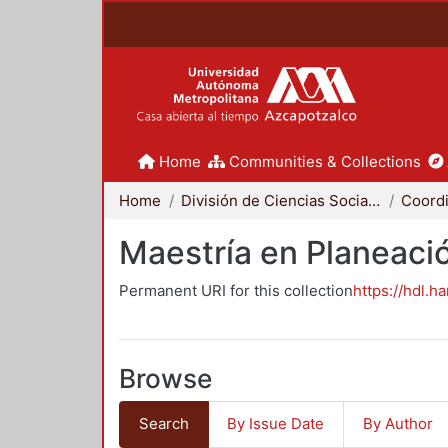
Home
Communities & Collections
Home
División de Ciencias Sociales y Humanidades
Maestría en Planeació
Permanent URI for this collection
https://hdl.h
Browse
Search
By Issue Date
By Author