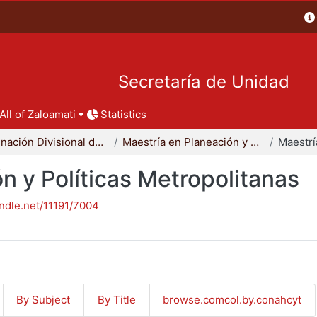
Secretaría de Unidad
All of Zaloamati
Statistics
Coordinación Divisional de Posgrado
Maestría en Planeación y Políticas Metropolitanas
n y Políticas Metropolitanas
andle.net/11191/7004
By Subject
By Title
browse.comcol.by.conahcyt