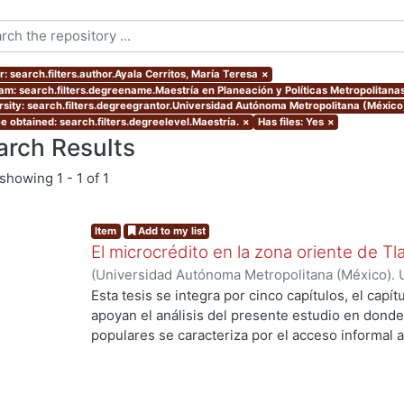
: search.filters.author.Ayala Cerritos, María Teresa
×
am: search.filters.degreename.Maestría en Planeación y Políticas Metropolitanas
rsity: search.filters.degreegrantor.Universidad Autónoma Metropolitana (México
e obtained: search.filters.degreelevel.Maestría.
×
Has files: Yes
×
arch Results
showing
1 - 1 of 1
Item
Add to my list
El microcrédito en la zona oriente de Tl
(
Universidad Autónoma Metropolitana (México). 
de Servicios de Información.
,
2022-08-19
)
Ayala 
Esta tesis se integra por cinco capítulos, el capí
apoyan el análisis del presente estudio en donde
populares se caracteriza por el acceso informal a
la vivienda y del entorno (barrio) como un proce
durante muchas décadas hasta lograr una vivien
consolidado. Es una alternativa de solución habit