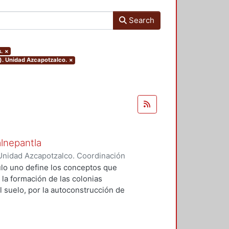
Search
.
×
). Unidad Azcapotzalco.
×
alnepantla
Unidad Azcapotzalco. Coordinación
Cerritos, María Teresa
tulo uno define los conceptos que
 la formación de las colonias
l suelo, por la autoconstrucción de
so que se extiende en el tiempo
da y un entorno urbano
acional para la mayoría de la