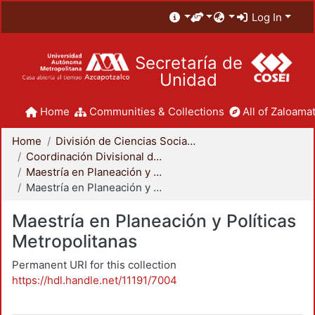
Log In
Secretaría de
Unidad
Home
Communities & Collections
All of Zaloamat
Home
División de Ciencias Sociales y Humanidades
Coordinación Divisional de Posgrado
Maestría en Planeación y Políticas Metropolitanas
Maestría en Planeación y Políticas Metropolitanas
Maestría en Planeación y Políticas
Metropolitanas
Permanent URI for this collection
https://hdl.handle.net/11191/7004