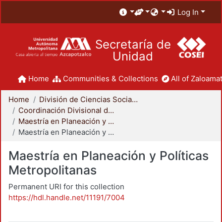
Log In
Secretaría de
Unidad
Home
Communities & Collections
All of Zaloamat
Home
División de Ciencias Sociales y Humanidades
Coordinación Divisional de Posgrado
Maestría en Planeación y Políticas Metropolitanas
Maestría en Planeación y Políticas Metropolitanas
Maestría en Planeación y Políticas
Metropolitanas
Permanent URI for this collection
https://hdl.handle.net/11191/7004