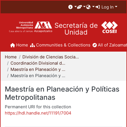
Log In
Secretaría de
Unidad
Home
Communities & Collections
All of Zaloamat
Home
División de Ciencias Sociales y Humanidades
Coordinación Divisional de Posgrado
Maestría en Planeación y Políticas Metropolitanas
Maestría en Planeación y Políticas Metropolitanas
Maestría en Planeación y Políticas
Metropolitanas
Permanent URI for this collection
https://hdl.handle.net/11191/7004