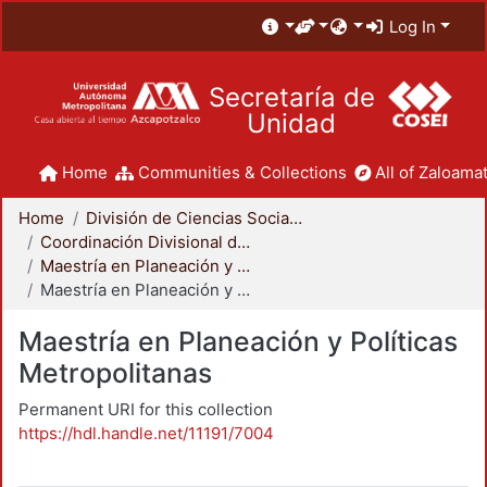
Log In
Secretaría de
Unidad
Home
Communities & Collections
All of Zaloamat
Home
División de Ciencias Sociales y Humanidades
Coordinación Divisional de Posgrado
Maestría en Planeación y Políticas Metropolitanas
Maestría en Planeación y Políticas Metropolitanas
Maestría en Planeación y Políticas
Metropolitanas
Permanent URI for this collection
https://hdl.handle.net/11191/7004