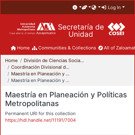
Log In
Secretaría de
Unidad
Home
Communities & Collections
All of Zaloamat
Home
División de Ciencias Sociales y Humanidades
Coordinación Divisional de Posgrado
Maestría en Planeación y Políticas Metropolitanas
Maestría en Planeación y Políticas Metropolitanas
Maestría en Planeación y Políticas
Metropolitanas
Permanent URI for this collection
https://hdl.handle.net/11191/7004