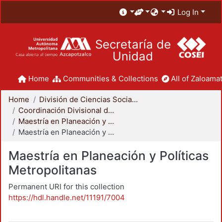
Log In
Secretaría de
Unidad
Home
Communities & Collections
All of Zaloamat
Home
División de Ciencias Sociales y Humanidades
Coordinación Divisional de Posgrado
Maestría en Planeación y Políticas Metropolitanas
Maestría en Planeación y Políticas Metropolitanas
Maestría en Planeación y Políticas
Metropolitanas
Permanent URI for this collection
https://hdl.handle.net/11191/7004