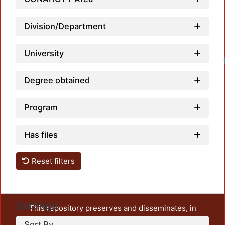
Division/Department
University
Loadi
Degree obtained
Program
Has files
Reset filters
Settings
This repository preserves and disseminates, in
unrestricted open access, the teaching and research
Sort By