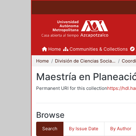
Home
Communities & Collections
Home
División de Ciencias Sociales y Humanidades
Maestría en Planeació
Permanent URI for this collection
https://hdl.h
Browse
Search
By Issue Date
By Author