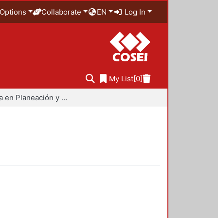
Options
Collaborate
EN
Log In
My List
[0]
Maestría en Planeación y Políticas Metropolitanas