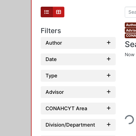
Author
Filters
Advis
CONAH
Se
Author
Now 
Date
Type
Advisor
Loading
CONAHCYT Area
Division/Department