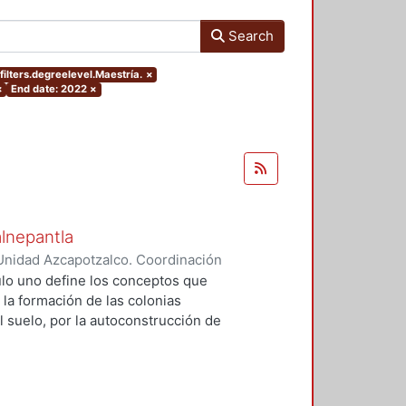
Search
ilters.degreelevel.Maestría.
×
×
End date: 2022
×
alnepantla
Unidad Azcapotzalco. Coordinación
Cerritos, María Teresa
tulo uno define los conceptos que
 la formación de las colonias
l suelo, por la autoconstrucción de
so que se extiende en el tiempo
da y un entorno urbano
acional para la mayoría de la
 procesos, la mujer tiene un papel