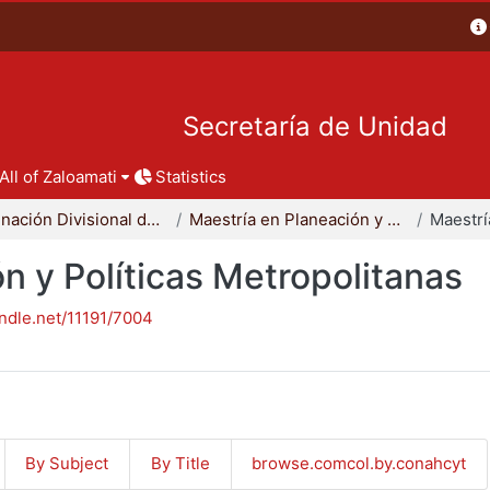
Secretaría de Unidad
All of Zaloamati
Statistics
Coordinación Divisional de Posgrado
Maestría en Planeación y Políticas Metropolitanas
n y Políticas Metropolitanas
andle.net/11191/7004
By Subject
By Title
browse.comcol.by.conahcyt