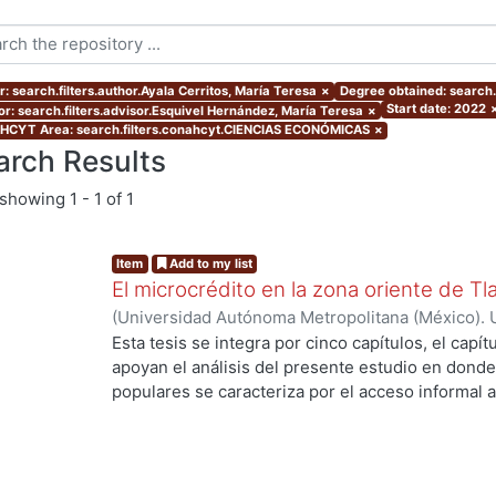
: search.filters.author.Ayala Cerritos, María Teresa
×
Degree obtained: search.f
Start date: 2022
or: search.filters.advisor.Esquivel Hernández, María Teresa
×
CYT Area: search.filters.conahcyt.CIENCIAS ECONÓMICAS
×
arch Results
showing
1 - 1 of 1
Item
Add to my list
El microcrédito en la zona oriente de Tl
(
Universidad Autónoma Metropolitana (México). 
de Servicios de Información.
,
2022-08-19
)
Ayala 
Esta tesis se integra por cinco capítulos, el capí
apoyan el análisis del presente estudio en donde
...
populares se caracteriza por el acceso informal a
la vivienda y del entorno (barrio) como un proce
durante muchas décadas hasta lograr una vivien
consolidado. Es una alternativa de solución habit
población empobrecida de las ciudades. En estos