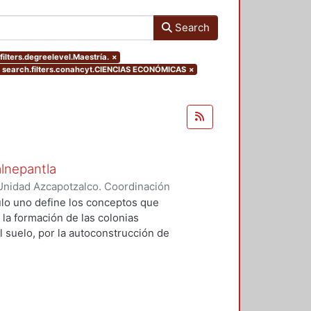
Search
ilters.degreelevel.Maestría.
×
search.filters.conahcyt.CIENCIAS ECONÓMICAS
×
alnepantla
Unidad Azcapotzalco. Coordinación
Cerritos, María Teresa
tulo uno define los conceptos que
 la formación de las colonias
l suelo, por la autoconstrucción de
so que se extiende en el tiempo
da y un entorno urbano
acional para la mayoría de la
 procesos, la mujer tiene un papel
u vivienda, la dotación de