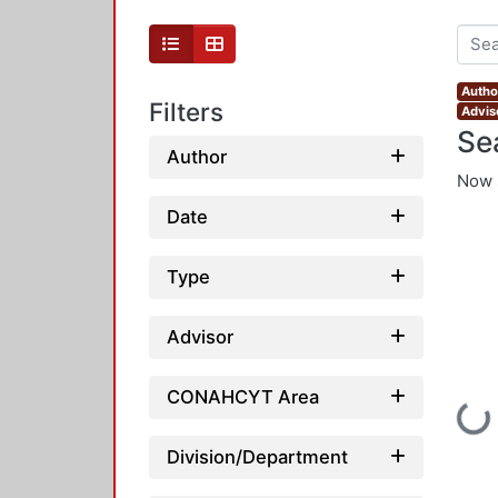
Author
Filters
Advis
Se
Author
Now 
Date
Type
Advisor
CONAHCYT Area
Loading.
Division/Department