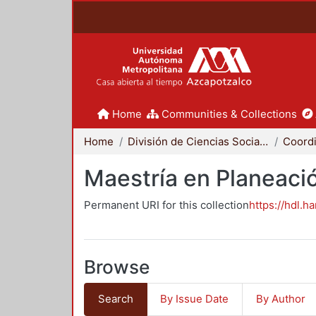
Home
Communities & Collections
Home
División de Ciencias Sociales y Humanidades
Maestría en Planeació
Permanent URI for this collection
https://hdl.h
Browse
Search
By Issue Date
By Author