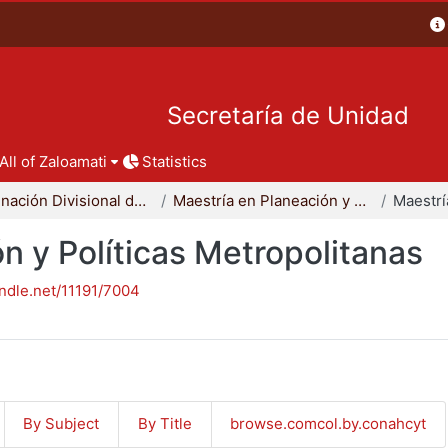
Secretaría de Unidad
All of Zaloamati
Statistics
Coordinación Divisional de Posgrado
Maestría en Planeación y Políticas Metropolitanas
n y Políticas Metropolitanas
andle.net/11191/7004
By Subject
By Title
browse.comcol.by.conahcyt