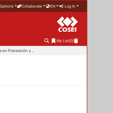
Options
Collaborate
EN
Log In
My List
[0]
Maestría en Planeación y Políticas Metropolitanas