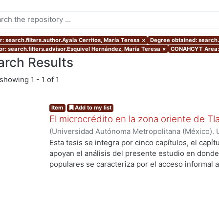
: search.filters.author.Ayala Cerritos, María Teresa
×
Degree obtained: search.f
or: search.filters.advisor.Esquivel Hernández, María Teresa
×
CONAHCYT Area: 
arch Results
showing
1 - 1 of 1
Item
Add to my list
El microcrédito en la zona oriente de Tl
(
Universidad Autónoma Metropolitana (México). 
de Servicios de Información.
,
2022-08-19
)
Ayala 
Esta tesis se integra por cinco capítulos, el capí
apoyan el análisis del presente estudio en donde
populares se caracteriza por el acceso informal a
la vivienda y del entorno (barrio) como un proce
..
durante muchas décadas hasta lograr una vivien
consolidado. Es una alternativa de solución habit
población empobrecida de las ciudades. En estos
protagonista ya que enfrenta la construcción de s